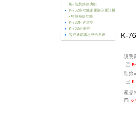
機- 智慧熱線功能
K-762多功能來電顯示電話機
- 智慧熱線功能
K-763N 經濟型
K-763商用型
K-7
聲控通信訊息整合系統
說明
K
型錄
K
產品
K-