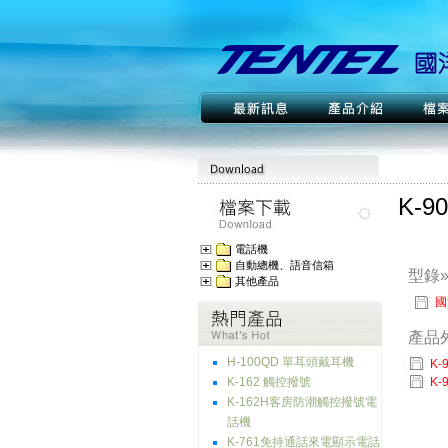
K-9
電話機
自動總機、語音信箱
型錄
其他產品
國
產品
H-100QD 單耳頭戴耳機
K-
K-162 觸控撥號
K-
K-162H客房防潮觸控撥號電
話機
K-761免持通話來電顯示電話