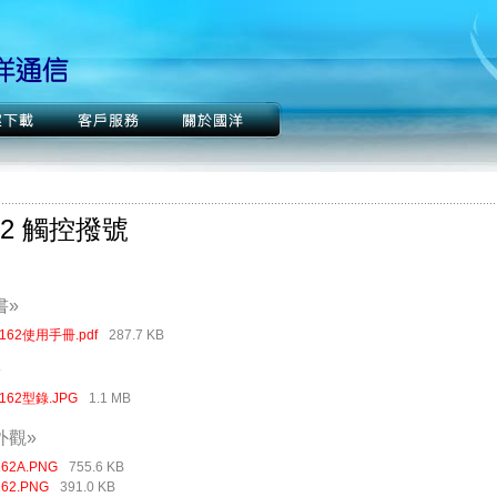
62 觸控撥號
書»
-162使用手冊.pdf
287.7 KB
»
-162型錄.JPG
1.1 MB
外觀»
162A.PNG
755.6 KB
162.PNG
391.0 KB