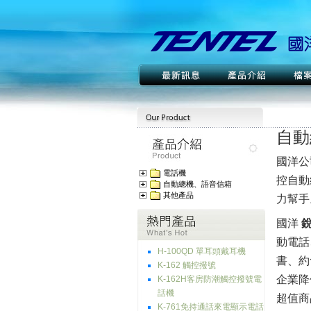
自動
國洋公
電話機
控自動
自動總機、語音信箱
其他產品
力幫手
國洋
銳
動電話
H-100QD 單耳頭戴耳機
書、約
K-162 觸控撥號
企業降
K-162H客房防潮觸控撥號電
話機
超值商
K-761免持通話來電顯示電話