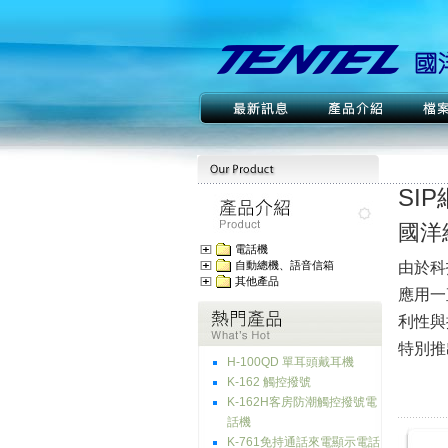
SI
國洋
電話機
由於科
自動總機、語音信箱
其他產品
應用一
利性與
特別推
H-100QD 單耳頭戴耳機
K-162 觸控撥號
K-162H客房防潮觸控撥號電
話機
K-761免持通話來電顯示電話