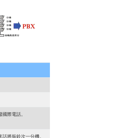
撥國際電話。
來話將振鈴次一分機。