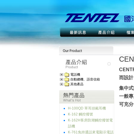
CE
CEN
電話機
而設計
自動總機、語音信箱
其他產品
集中式
一般專
可充分
H-100QD 單耳頭戴耳機
K-162 觸控撥號
K-162H客房防潮觸控撥號電
話機
K-761免持通話來電顯示電話