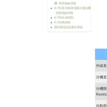
機- 智慧熱線功能
K-762多功能來電顯示電話機
- 智慧熱線功能
K-763N 經濟型
K-763商用型
聲控通信訊息整合系統
外線直
分機直
分機限
Restric
自動尋