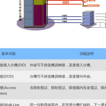
基本功能
功能說明
接撥入分機
(DID)
外線可不經值機員轉接，直接撥入分機。
接
(DOD)
分機可不經值機員轉接，直接撥叫外線。
撥
(Access
含限制發話、限制受話、限撥國內長途電話、限
tion)
線
(Multi-Line
同一自動尋線群內，若首號分機忙線時，下一通