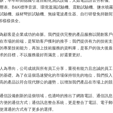
缺，早年即由德國引進自動化測試設備，又如電話語音分析儀、
音壓表、B&K標準音源、環境溫濕試驗機、震動試驗機、鹽水噴
試驗機、線材彎折試驗機、無線電波產生器、自行研發免持聽筒
‧等等樣樣俱全。
為顧客是企業成功的命脈。我們提供完整的產品服務以開創客戶
在市場的前端，是幫助客戶獲利的推手；我們提供有力的技術支
的專業技術能力，再加上技術服務的資料庫，是客戶的強大後盾
求的目標，不以服務最好而滿意，好還要更好。
人為導向，公司成就與所有員工分享，重視有能力且忠誠的員工
的基礎。為了在這個迅速變化的市場保持領先的地位，我們投入
高的產品以符合現代辦公的趨勢，以增加我們產品在市場上的競
通信設備創新的這個領域，也適時的推出了網路電話、通信訊息
方便的通信方式；通信訊息整合系統，更是整合了電話、電子郵件
使溝通的方式有了更多的選擇。