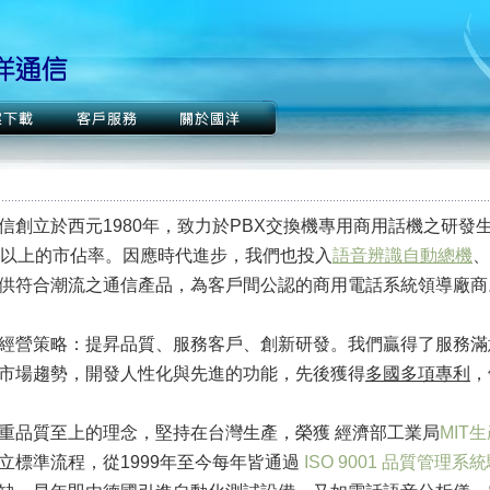
信創立於西元1980年，致力於PBX交換機專用商用話機之研
％以上的市佔率。因應時代進步，我們也投入
語音辨識自動總機
、
供符合潮流之通信產品，為客戶間公認的商用電話系統領導廠商
經營策略：提昇品質、服務客戶、創新研發。我們贏得了服務滿
市場趨勢，開發人性化與先進的功能，先後獲得
多國多項專利
，
重品質至上的理念，堅持在台灣生產，榮獲 經濟部工業局
MIT
立標準流程，從1999年至今每年皆通過
ISO 9001 品質管理系