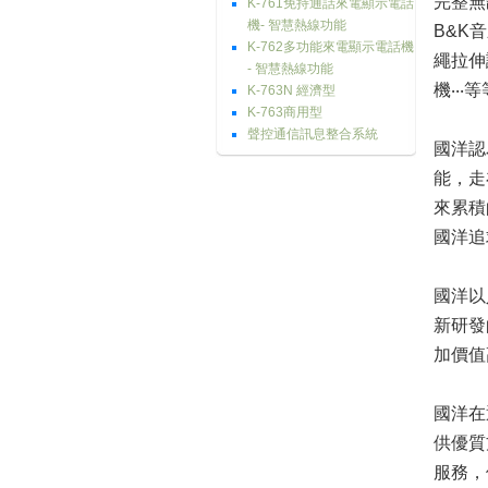
完整無
K-761免持通話來電顯示電話
機- 智慧熱線功能
B&K
K-762多功能來電顯示電話機
繩拉伸
- 智慧熱線功能
機‧‧
K-763N 經濟型
K-763商用型
聲控通信訊息整合系統
國洋認
能，走
來累積
國洋追
國洋以
新研發
加價值
國洋在
供優質
服務，