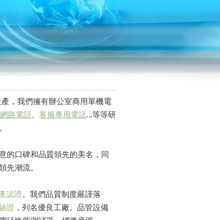
發生產，我們擁有辦公室商用單機電
網路電話
、
客服專用電話
...等等研
。
意的口碑和品質領先的美名，同
領先潮流。
生產認證
。我們品質制度嚴謹落
統驗證
，列名優良工廠。品管設備