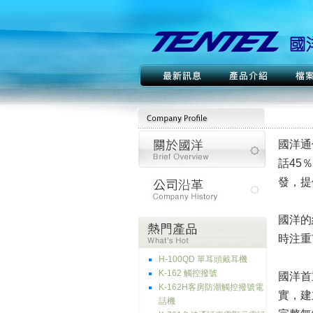
國洋通
話45
發，提
國洋的
時注重
H-100QD 單耳頭戴耳機
K-162 觸控撥號
國洋首
K-162H客房防潮觸控撥號電
實，建
話機